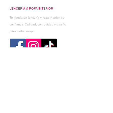
LENCERÍA & ROPA INTERIOR
Tu tienda de lencería y ropa interior de
confianza. Calidad, comodidad y diseño
para cada cuerpo.
Categorias
Mujer
Hombre
Niño