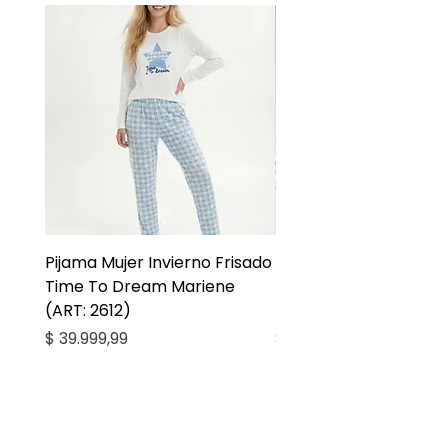
Pijama Mujer Invierno Frisado
Pijama Niña Juvenil 
Time To Dream Mariene
Larga Mommy Star Ma
(ART: 2612)
(ART: 2668)
Precio
Precio
$ 39.999,99
$ 27.999,99
Casa Kiko