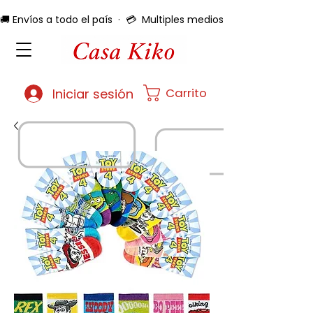
🚚 Envíos a todo el país  ·  💳  Multiples medios de pago  ·  🔄 
Carrito
Iniciar sesión