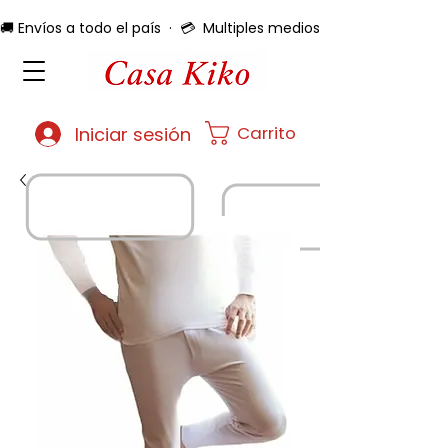
🚚 Envíos a todo el país  ·  💳  Multiples medios de pago  ·  🔄 
Carrito
Iniciar sesión