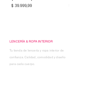
Precio
Precio
$ 39.999,99
$ 27.999,99
Casa Kiko
LENCERÍA & ROPA INTERIOR
Tu tienda de lencería y ropa interior de
confianza. Calidad, comodidad y diseño
para cada cuerpo.
Categorias
Mujer