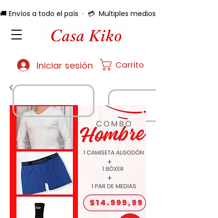
🚚 Envíos a todo el país  ·  💳  Multiples medios de pago  ·  🔄 
Carrito
Iniciar sesión