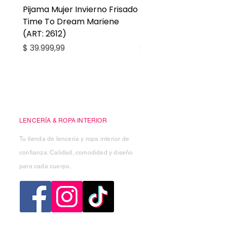
Pijama Mujer Invierno Frisado
Pijama Niña Juvenil 
Time To Dream Mariene
Larga Mommy Star Ma
(ART: 2612)
(ART: 2668)
Precio
Precio
$ 39.999,99
$ 27.999,99
Casa Kiko
LENCERÍA & ROPA INTERIOR
Tu tienda de lencería y ropa interior de
confianza. Calidad, comodidad y diseño
para cada cuerpo.