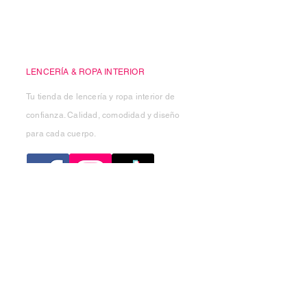
Casa Kiko
LENCERÍA & ROPA INTERIOR
Tu tienda de lencería y ropa interior de
confianza. Calidad, comodidad y diseño
para cada cuerpo.
Categorias
Mujer
Hombre