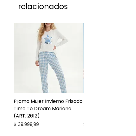
relacionados
sociales o por la misma pagina.
Pijama Mujer Invierno Frisado
Pijama Niña Juvenil 
Time To Dream Mariene
Larga Mommy Star Ma
(ART: 2612)
(ART: 2668)
Precio
Precio
$ 39.999,99
$ 27.999,99