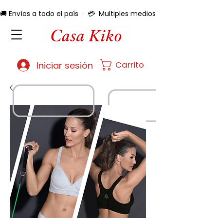
🚚 Envíos a todo el país  ·  💳  Multiples medios de pago  ·  🔄 
Carrito
Iniciar sesión