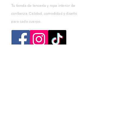
Tu tienda de lencería y ropa interior de
confianza. Calidad, comodidad y diseño
para cada cuerpo.
Categorias
Mujer
Hombre
Niño
Niña