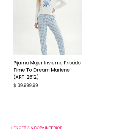
Pijama Mujer Invierno Frisado
Pijama Niña Juvenil 
Time To Dream Mariene
Larga Mommy Star Ma
(ART: 2612)
(ART: 2668)
Precio
Precio
$ 39.999,99
$ 27.999,99
Casa Kiko
LENCERÍA & ROPA INTERIOR