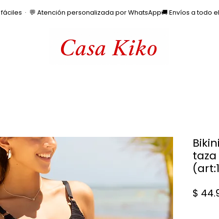
os fáciles  ·  💬 Atención personalizada por WhatsApp
Biki
taza
(art:
$ 44.