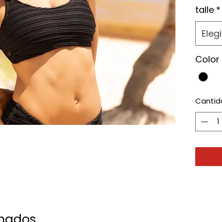
talle
*
Elegi
Color
Cantid
onados