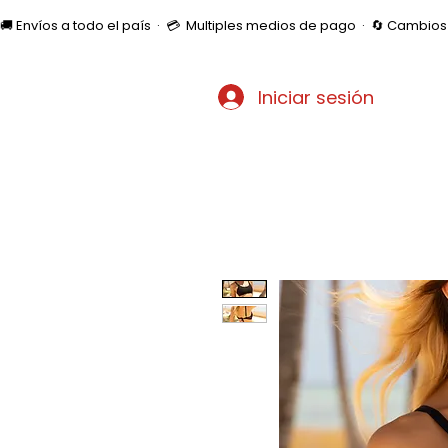
🚚 Envíos a todo el país  ·  💳  Multiples medios de pago  ·  🔄 Cambi
Iniciar sesión