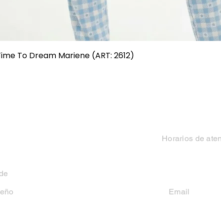
Vista rápida
 Time To Dream Mariene (ART: 2612)
Categorias
Contacto
Mujer
Horarios de ate
Hombre
Lun-Vie 9 a 13 hs y
 de
Niño
seño
Email
casakiko84@gmail
Niña