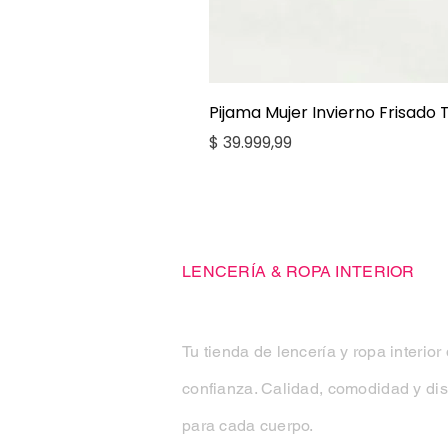
Pijama Mujer Invierno Frisado
Precio
$ 39.999,99
Casa Kiko
LENCERÍA & ROPA INTERIOR
Tu tienda de lencería y ropa interior
confianza. Calidad, comodidad y di
para cada cuerpo.