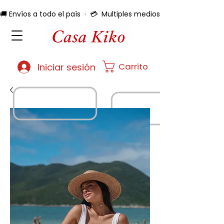
🚚 Envíos a todo el país  ·  💳  Multiples medios de pago  ·  🔄 
Carrito
Iniciar sesión