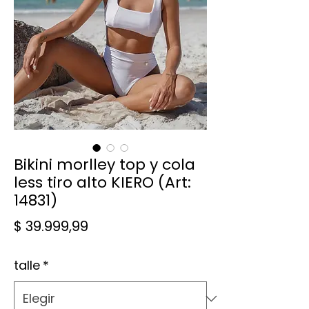
Bikini morlley top y cola
less tiro alto KIERO (Art:
14831)
Precio
$ 39.999,99
talle
*