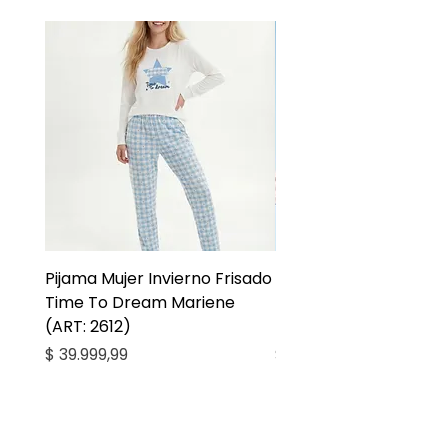
Pijama Mujer Invierno Frisado
Pijama Niña Juvenil 
Time To Dream Mariene
Larga Mommy Star Ma
(ART: 2612)
(ART: 2668)
Precio
Precio
$ 39.999,99
$ 27.999,99