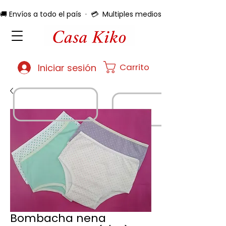
🚚 Envíos a todo el país  ·  💳  Multiples medios de pago  ·  🔄 
Carrito
Iniciar sesión
Bombacha nena