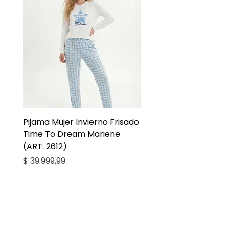
Pijama Mujer Invierno Frisado
Pijama Niña Juvenil 
Time To Dream Mariene
Larga Mommy Star Ma
(ART: 2612)
(ART: 2668)
Precio
Precio
$ 39.999,99
$ 27.999,99
Casa Kiko