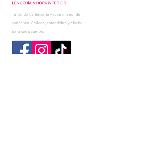
LENCERÍA & ROPA INTERIOR
Tu tienda de lencería y ropa interior de
confianza. Calidad, comodidad y diseño
para cada cuerpo.
Categorias
Mujer
Hombre
Niño
Niña