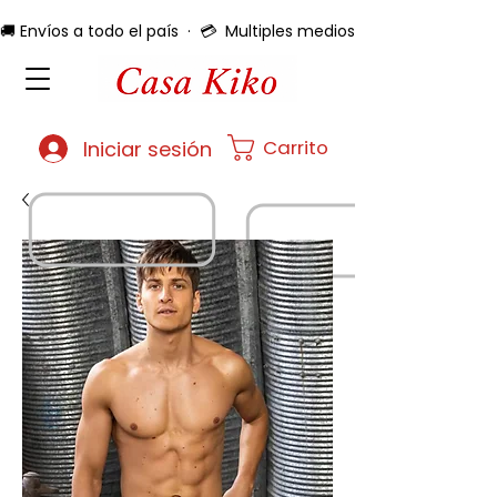
🚚 Envíos a todo el país  ·  💳  Multiples medios de pago  ·  🔄 
Carrito
Iniciar sesión