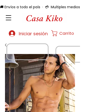
🚚 Envíos a todo el país  ·  💳  Multiples medios de pago  ·  🔄 
Carrito
Iniciar sesión