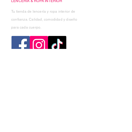
LENCERÍA & ROPA INTERIOR
Tu tienda de lencería y ropa interior de
confianza. Calidad, comodidad y diseño
para cada cuerpo.
Categorias
Mujer
Hombre
Niño
Niña