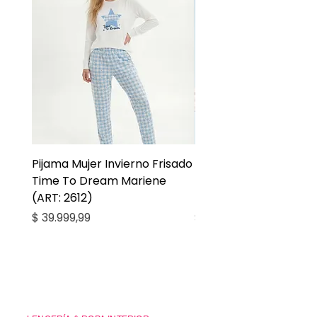
Pijama Mujer Invierno Frisado
Pijama Niña Juvenil 
Time To Dream Mariene
Larga Mommy Star Ma
(ART: 2612)
(ART: 2668)
Precio
Precio
$ 39.999,99
$ 27.999,99
Casa Kiko