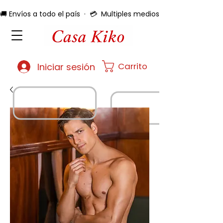
🚚 Envíos a todo el país  ·  💳  Multiples medios de pago  ·  🔄 
Carrito
Iniciar sesión