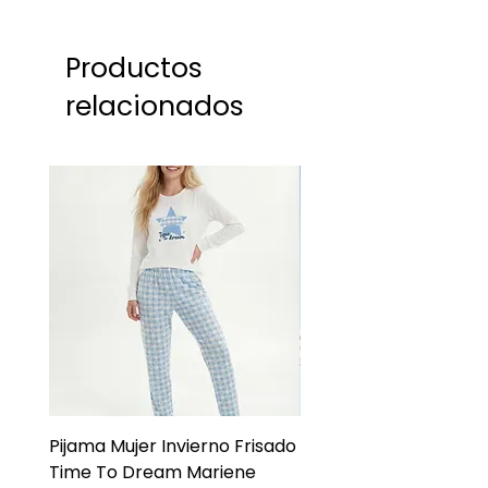
Productos
relacionados
Pijama Mujer Invierno Frisado
Pijama Niña Juvenil 
Time To Dream Mariene
Larga Mommy Star Ma