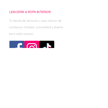
Casa Kiko
LENCERÍA & ROPA INTERIOR
Tu tienda de lencería y ropa interior de
confianza. Calidad, comodidad y diseño
para cada cuerpo.
Categorias
Mujer
Hombre
Niño