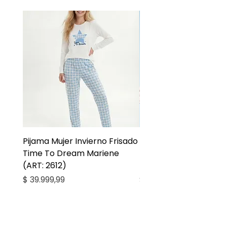
Pijama Mujer Invierno Frisado
Pijama Niña Juvenil 
Time To Dream Mariene
Larga Mommy Star Ma
(ART: 2612)
(ART: 2668)
Precio
Precio
$ 39.999,99
$ 27.999,99