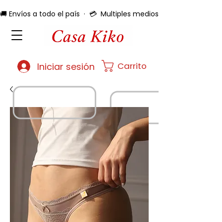
🚚 Envíos a todo el país  ·  💳  Multiples medios de pago  ·  🔄 
Carrito
Iniciar sesión