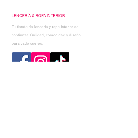
Casa Kiko
LENCERÍA & ROPA INTERIOR
Tu tienda de lencería y ropa interior de
confianza. Calidad, comodidad y diseño
para cada cuerpo.
Categorias
Mujer
Hombre
Niño