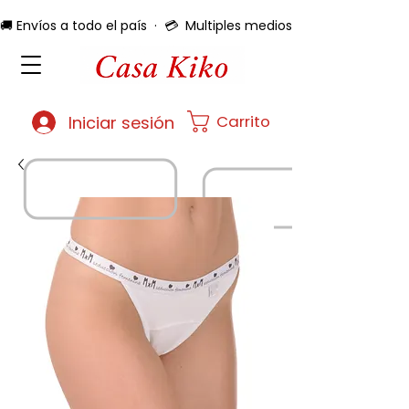
🚚 Envíos a todo el país  ·  💳  Multiples medios de pago  ·  🔄 
Carrito
Iniciar sesión