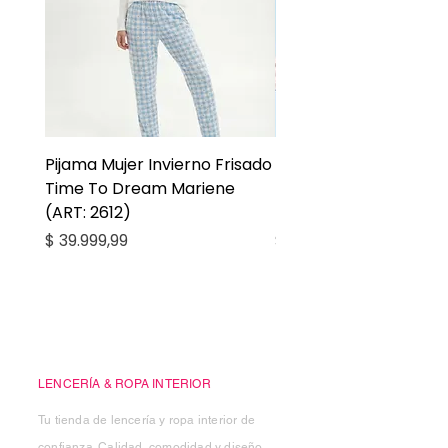
Pijama Mujer Invierno Frisado
Pijama Niña Juvenil 
Time To Dream Mariene
Larga Mommy Star Ma
(ART: 2612)
(ART: 2668)
Precio
Precio
$ 39.999,99
$ 27.999,99
Casa Kiko
LENCERÍA & ROPA INTERIOR
Tu tienda de lencería y ropa interior de
confianza. Calidad, comodidad y diseño