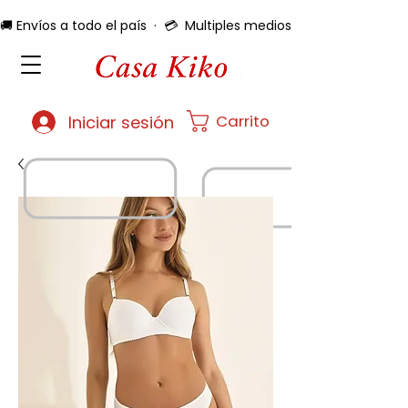
🚚 Envíos a todo el país  ·  💳  Multiples medios de pago  ·  🔄 
Carrito
Iniciar sesión