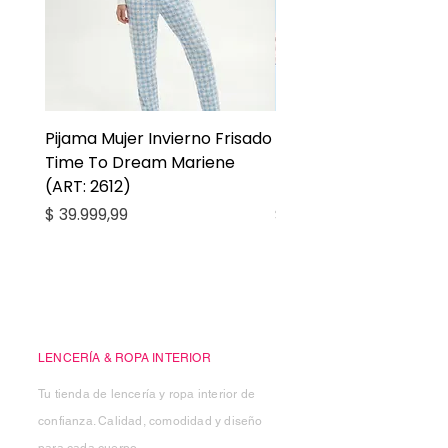
Pijama Mujer Invierno Frisado
Pijama Niña Juvenil 
Time To Dream Mariene
Larga Mommy Star Ma
(ART: 2612)
(ART: 2668)
Precio
Precio
$ 39.999,99
$ 27.999,99
Casa Kiko
LENCERÍA & ROPA INTERIOR
Tu tienda de lencería y ropa interior de
confianza. Calidad, comodidad y diseño
para cada cuerpo.