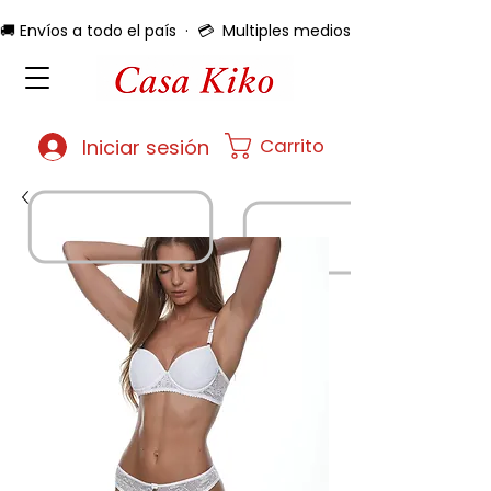
🚚 Envíos a todo el país  ·  💳  Multiples medios de pago  ·  🔄 
Carrito
Iniciar sesión