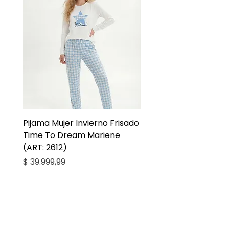
Pijama Mujer Invierno Frisado
Pijama Niña Juvenil 
Time To Dream Mariene
Larga Mommy Star Ma
(ART: 2612)
(ART: 2668)
Precio
Precio
$ 39.999,99
$ 27.999,99
Casa Kiko