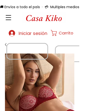
🚚 Envíos a todo el país  ·  💳  Multiples medios de pago  ·  🔄 
Carrito
Iniciar sesión