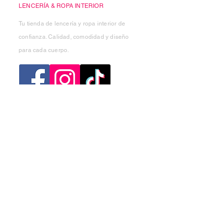
LENCERÍA & ROPA INTERIOR
Tu tienda de lencería y ropa interior de
confianza. Calidad, comodidad y diseño
para cada cuerpo.
Categorias
Mujer
Hombre
Niño
Niña