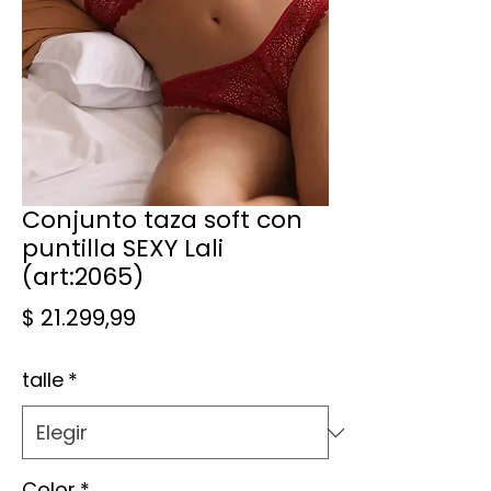
Conjunto taza soft con
puntilla SEXY Lali
(art:2065)
Precio
$ 21.299,99
talle
*
Color
*