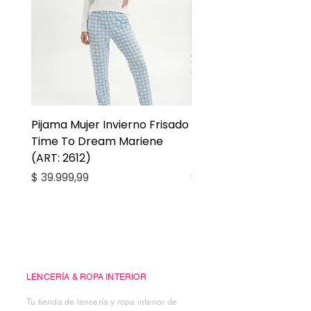
Pijama Mujer Invierno Frisado
Pijama Niña Juvenil 
Time To Dream Mariene
Larga Mommy Star Ma
(ART: 2612)
(ART: 2668)
Precio
Precio
$ 39.999,99
$ 27.999,99
Casa Kiko
LENCERÍA & ROPA INTERIOR
Tu tienda de lencería y ropa interior de