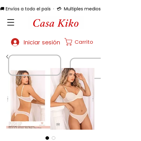
🚚 Envíos a todo el país  ·  💳  Multiples medios de pago  ·  🔄 
Carrito
Iniciar sesión