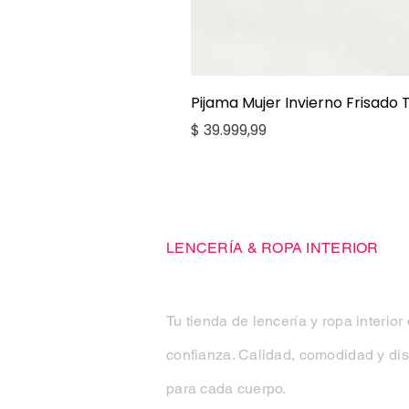
Pijama Mujer Invierno Frisado
Precio
$ 39.999,99
Casa Kiko
LENCERÍA & ROPA INTERIOR
Tu tienda de lencería y ropa interior
confianza. Calidad, comodidad y di
para cada cuerpo.