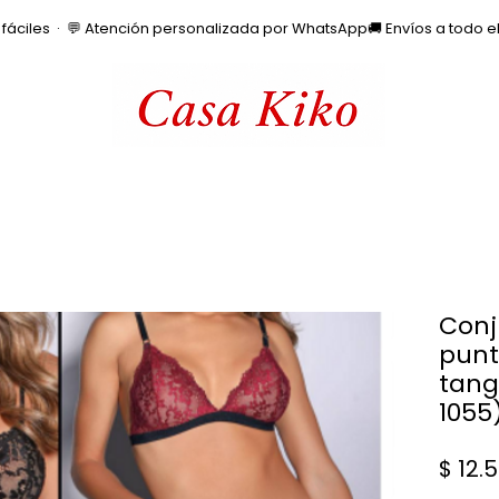
os fáciles  ·  💬 Atención personalizada por WhatsApp
Conj
punti
tanga
1055
$ 12.