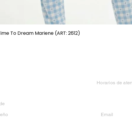
Vista rápida
 Time To Dream Mariene (ART: 2612)
Categorias
Contacto
Mujer
Horarios de ate
Hombre
Lun-Vie 9 a 13 hs y
 de
Niño
seño
Email
casakiko84@gmail
Niña