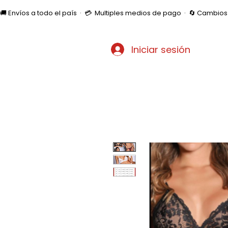
🚚 Envíos a todo el país  ·  💳  Multiples medios de pago  ·  🔄 Cambi
Iniciar sesión