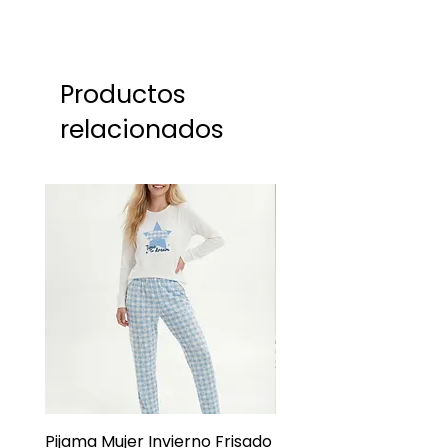
Productos
relacionados
Pijama Mujer Invierno Frisado
Pijama Niña Juvenil 