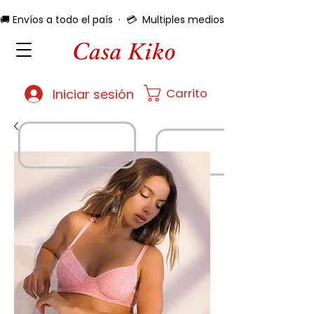
🚚 Envíos a todo el país  ·  💳  Multiples medios de pago  ·  🔄 
Carrito
Iniciar sesión