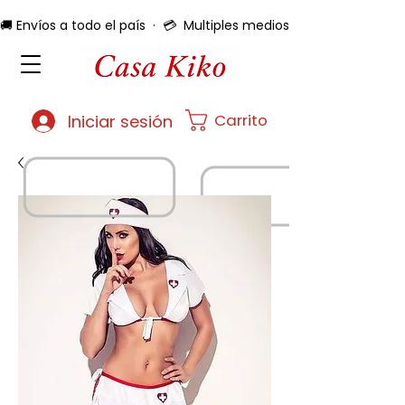
🚚 Envíos a todo el país  ·  💳  Multiples medios de pago  ·  🔄 
Carrito
Iniciar sesión