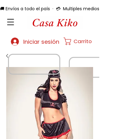
🚚 Envíos a todo el país  ·  💳  Multiples medios de pago  ·  🔄 
Carrito
Iniciar sesión