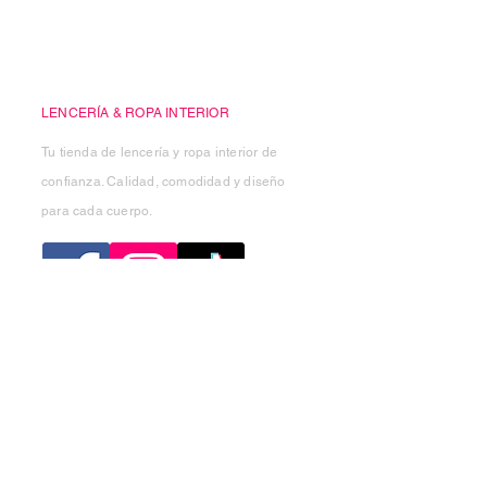
Casa Kiko
LENCERÍA & ROPA INTERIOR
Tu tienda de lencería y ropa interior de
confianza. Calidad, comodidad y diseño
para cada cuerpo.
Categorias
Mujer
Hombre