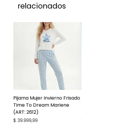
relacionados
sociales o por la misma pagina.
Pijama Mujer Invierno Frisado
Pijama Niña Juvenil 
Time To Dream Mariene
Larga Mommy Star Ma
(ART: 2612)
(ART: 2668)
Precio
Precio
$ 39.999,99
$ 27.999,99