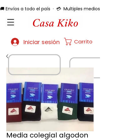
🚚 Envíos a todo el país  ·  💳  Multiples medios de pago  ·  🔄 
Carrito
Iniciar sesión
Media colegial algodon