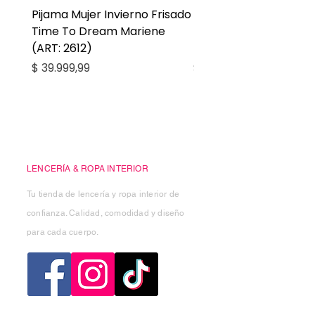
Pijama Mujer Invierno Frisado
Pijama Niña Juvenil 
Time To Dream Mariene
Larga Mommy Star Ma
(ART: 2612)
(ART: 2668)
Precio
Precio
$ 39.999,99
$ 27.999,99
Casa Kiko
LENCERÍA & ROPA INTERIOR
Tu tienda de lencería y ropa interior de
confianza. Calidad, comodidad y diseño
para cada cuerpo.