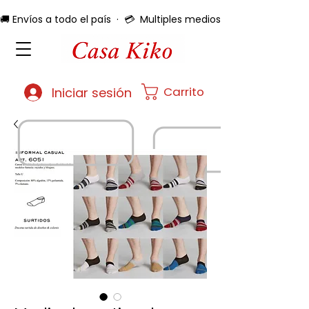
🚚 Envíos a todo el país  ·  💳  Multiples medios de pago  ·  🔄 
Carrito
Iniciar sesión