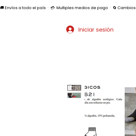
🚚 Envíos a todo el país  ·  💳  Multiples medios de pago  ·  🔄 Cambi
Iniciar sesión