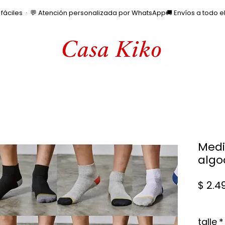
os fáciles  ·  💬 Atención personalizada por WhatsApp
Medi
algo
$ 2.4
talle
*