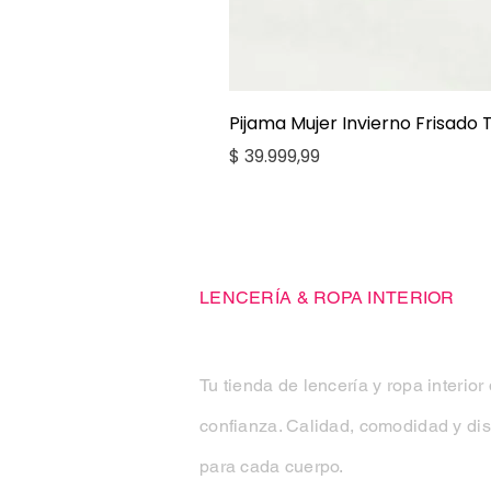
Pijama Mujer Invierno Frisado
Precio
$ 39.999,99
Casa Kiko
LENCERÍA & ROPA INTERIOR
Tu tienda de lencería y ropa interior
confianza. Calidad, comodidad y di
para cada cuerpo.