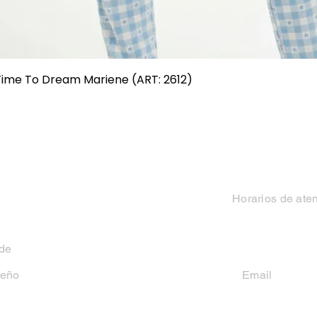
Vista rápida
 Time To Dream Mariene (ART: 2612)
Categorias
Contacto
Mujer
Horarios de ate
Hombre
Lun-Vie 9 a 13 hs y
 de
Niño
seño
Email
casakiko84@gmail
Niña