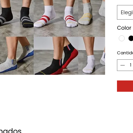
Elegi
Color
Cantid
onados