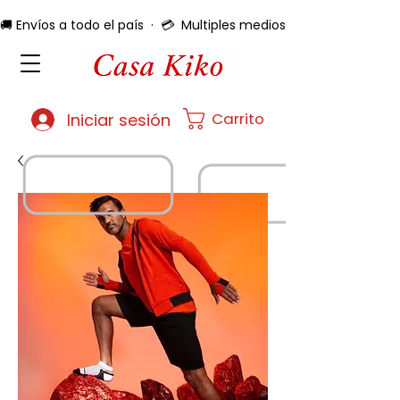
🚚 Envíos a todo el país  ·  💳  Multiples medios de pago  ·  🔄 
Carrito
Iniciar sesión