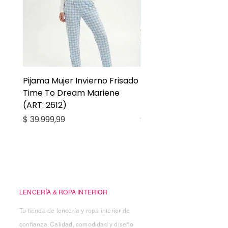
Pijama Mujer Invierno Frisado
Pijama Niña Juvenil 
Time To Dream Mariene
Larga Mommy Star Ma
(ART: 2612)
(ART: 2668)
Precio
Precio
$ 39.999,99
$ 27.999,99
Casa Kiko
LENCERÍA & ROPA INTERIOR
Tu tienda de lencería y ropa interior de
confianza. Calidad, comodidad y diseño