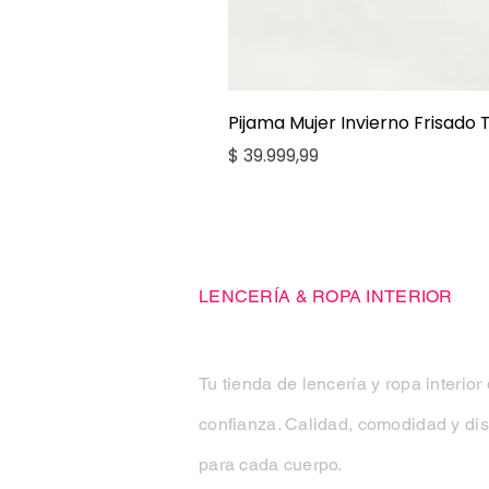
Pijama Mujer Invierno Frisado
Precio
$ 39.999,99
Casa Kiko
LENCERÍA & ROPA INTERIOR
Tu tienda de lencería y ropa interior
confianza. Calidad, comodidad y di
para cada cuerpo.