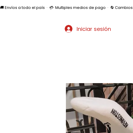
🚚 Envíos a todo el país  ·  💳  Multiples medios de pago  ·  🔄 Cambi
Iniciar sesión