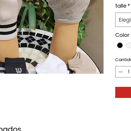
talle
*
Elegi
Color
Cantid
onados