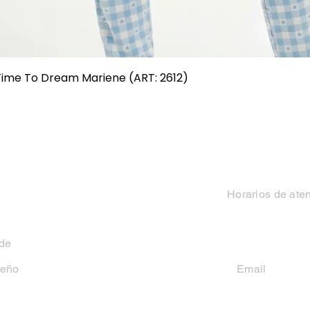
Vista rápida
 Time To Dream Mariene (ART: 2612)
Categorias
Contacto
Mujer
Horarios de ate
Hombre
Lun-Vie 9 a 13 hs y
 de
Niño
seño
Email
casakiko84@gmail
Niña