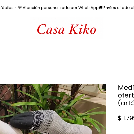
os fáciles  ·  💬 Atención personalizada por WhatsApp
Medi
ofer
(art
$ 1.7