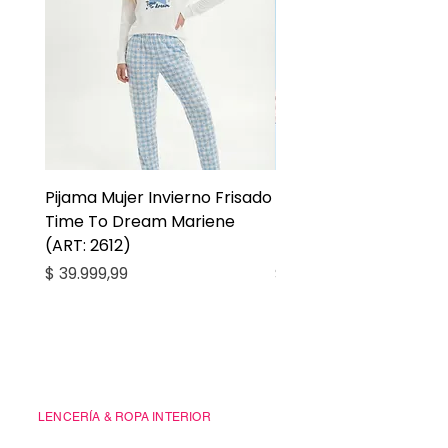
Pijama Mujer Invierno Frisado
Pijama Niña Juvenil 
Time To Dream Mariene
Larga Mommy Star Ma
(ART: 2612)
(ART: 2668)
Precio
Precio
$ 39.999,99
$ 27.999,99
Casa Kiko
LENCERÍA & ROPA INTERIOR