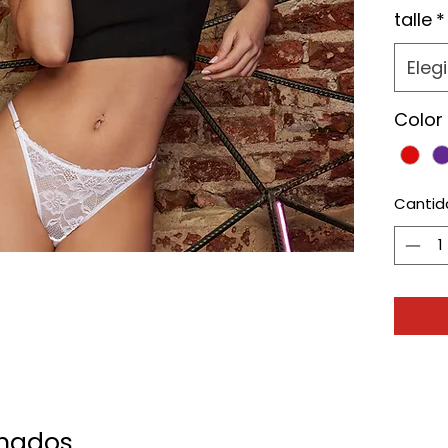
talle
*
Elegi
Color
Cantid
onados