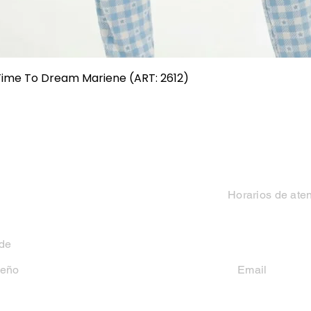
Vista rápida
 Time To Dream Mariene (ART: 2612)
Categorias
Contacto
Mujer
Horarios de ate
Hombre
Lun-Vie 9 a 13 hs y
 de
Niño
seño
Email
casakiko84@gmail
Niña