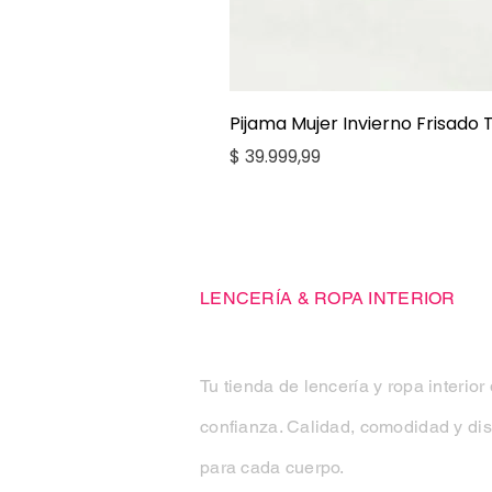
Pijama Mujer Invierno Frisado
Precio
$ 39.999,99
Casa Kiko
LENCERÍA & ROPA INTERIOR
Tu tienda de lencería y ropa interior
confianza. Calidad, comodidad y di
para cada cuerpo.