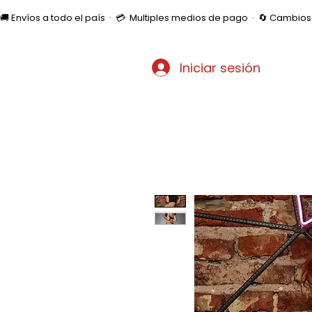
🚚 Envíos a todo el país  ·  💳  Multiples medios de pago  ·  🔄 Cambi
Iniciar sesión