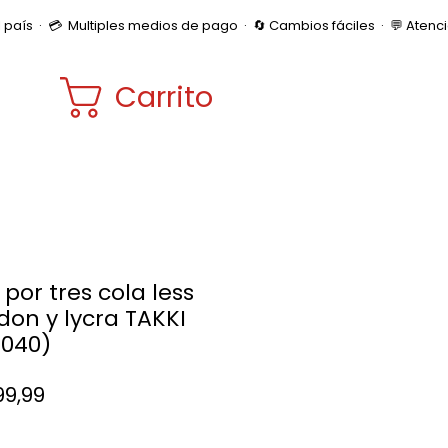
Carrito
por tres cola less
don y lycra TAKKI
1040)
Precio
99,99