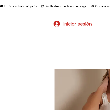
🚚 Envíos a todo el país  ·  💳  Multiples medios de pago  ·  🔄 Cambi
Iniciar sesión