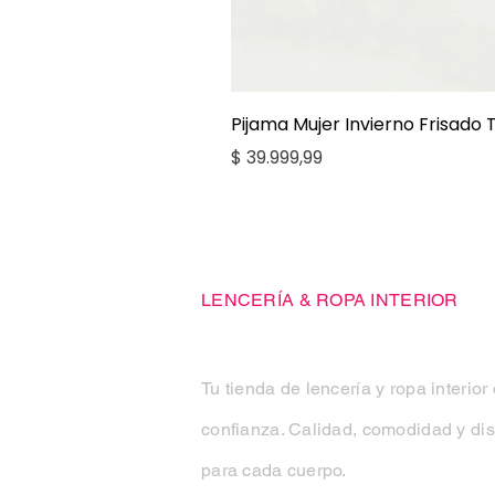
Pijama Mujer Invierno Frisado
Precio
$ 39.999,99
Casa Kiko
LENCERÍA & ROPA INTERIOR
Tu tienda de lencería y ropa interior
confianza. Calidad, comodidad y di
para cada cuerpo.