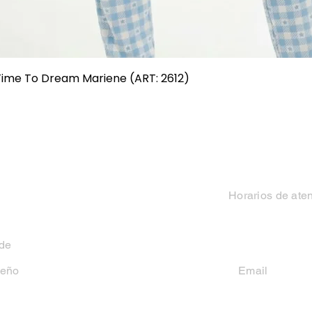
Vista rápida
 Time To Dream Mariene (ART: 2612)
Categorias
Contacto
Mujer
Horarios de ate
Hombre
Lun-Vie 9 a 13 hs y
 de
Niño
seño
Email
casakiko84@gmail
Niña