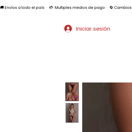
🚚 Envíos a todo el país  ·  💳  Multiples medios de pago  ·  🔄 Cambi
Iniciar sesión