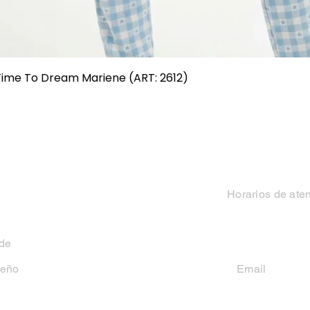
Vista rápida
 Time To Dream Mariene (ART: 2612)
Categorias
Contacto
Mujer
Horarios de ate
Hombre
Lun-Vie 9 a 13 hs y
 de
Niño
seño
Email
casakiko84@gmail
Niña