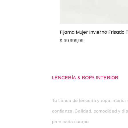
Pijama Mujer Invierno Frisado
Precio
$ 39.999,99
Casa Kiko
LENCERÍA & ROPA INTERIOR
Tu tienda de lencería y ropa interior
confianza. Calidad, comodidad y di
para cada cuerpo.