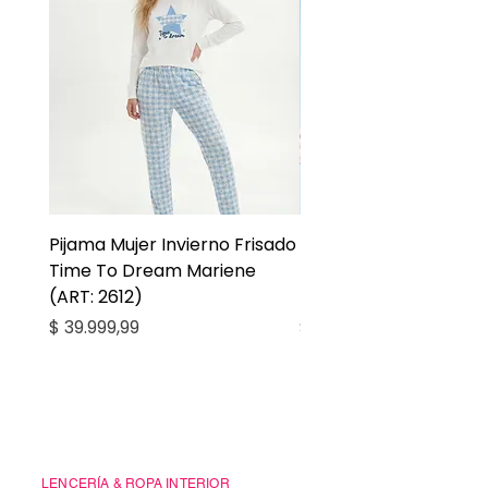
Pijama Mujer Invierno Frisado
Pijama Niña Juvenil 
Time To Dream Mariene
Larga Mommy Star Ma
(ART: 2612)
(ART: 2668)
Precio
Precio
$ 39.999,99
$ 27.999,99
Casa Kiko
LENCERÍA & ROPA INTERIOR