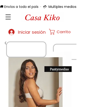
🚚 Envíos a todo el país  ·  💳  Multiples medios de pago  ·  🔄 
Carrito
Iniciar sesión