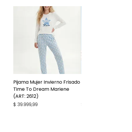
Pijama Mujer Invierno Frisado
Pijama Niña Juvenil 
Time To Dream Mariene
Larga Mommy Star Ma
(ART: 2612)
(ART: 2668)
Precio
Precio
$ 39.999,99
$ 27.999,99