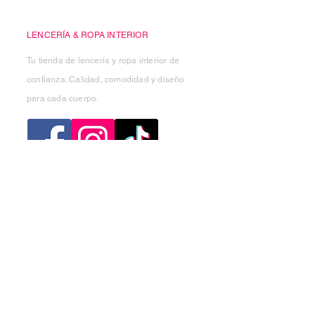
Casa Kiko
LENCERÍA & ROPA INTERIOR
Tu tienda de lencería y ropa interior de
confianza. Calidad, comodidad y diseño
para cada cuerpo.
Categorias
Mujer
Hombre
Niño