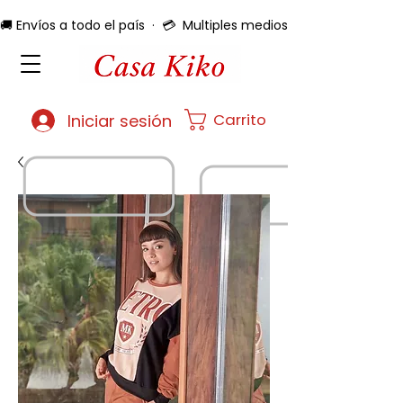
🚚 Envíos a todo el país  ·  💳  Multiples medios de pago  ·  🔄 
Carrito
Iniciar sesión