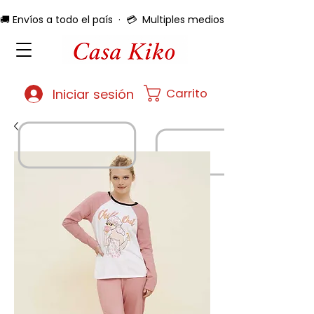
🚚 Envíos a todo el país  ·  💳  Multiples medios de pago  ·  🔄 
Carrito
Iniciar sesión