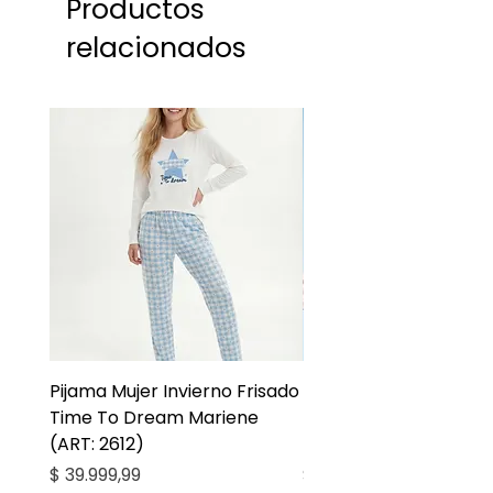
Productos
relacionados
Pijama Mujer Invierno Frisado
Pijama Niña Juvenil 
Time To Dream Mariene
Larga Mommy Star Ma
(ART: 2612)
(ART: 2668)
Precio
Precio
$ 39.999,99
$ 27.999,99