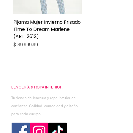
Pijama Mujer Invierno Frisado
Pijama Niña Juvenil 
Time To Dream Mariene
Larga Mommy Star Ma
(ART: 2612)
(ART: 2668)
Precio
Precio
$ 39.999,99
$ 27.999,99
Casa Kiko
LENCERÍA & ROPA INTERIOR
Tu tienda de lencería y ropa interior de
confianza. Calidad, comodidad y diseño
para cada cuerpo.