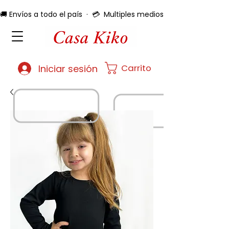
🚚 Envíos a todo el país  ·  💳  Multiples medios de pago  ·  🔄 
Carrito
Iniciar sesión