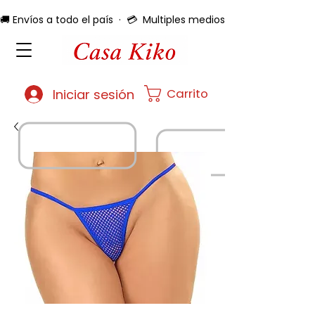
🚚 Envíos a todo el país  ·  💳  Multiples medios de pago  ·  🔄 
Carrito
Iniciar sesión