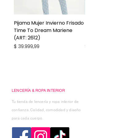
Pijama Mujer Invierno Frisado
Pijama Niña Juvenil 
Time To Dream Mariene
Larga Mommy Star Ma
(ART: 2612)
(ART: 2668)
Precio
Precio
$ 39.999,99
$ 27.999,99
Casa Kiko
LENCERÍA & ROPA INTERIOR
Tu tienda de lencería y ropa interior de
confianza. Calidad, comodidad y diseño
para cada cuerpo.