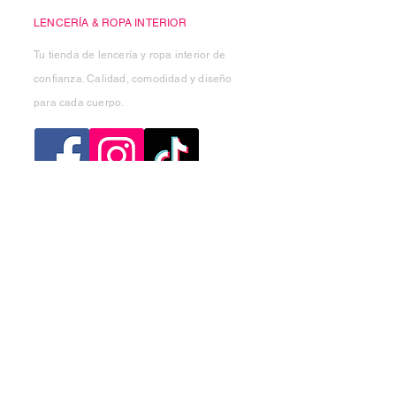
LENCERÍA & ROPA INTERIOR
Tu tienda de lencería y ropa interior de
confianza. Calidad, comodidad y diseño
para cada cuerpo.
Categorias
Mujer
Hombre
Niño