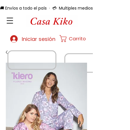
🚚 Envíos a todo el país  ·  💳  Multiples medios de pago  ·  🔄 
Carrito
Iniciar sesión