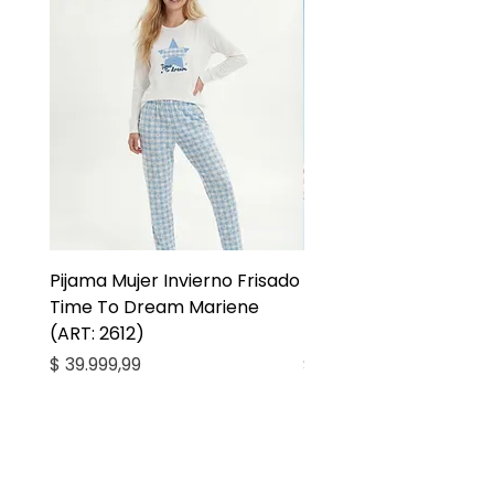
Pijama Mujer Invierno Frisado
Pijama Niña Juvenil 
Time To Dream Mariene
Larga Mommy Star Ma
(ART: 2612)
(ART: 2668)
Precio
Precio
$ 39.999,99
$ 27.999,99
Casa Kiko