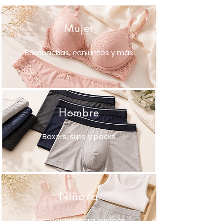
Mujer
Bombachas, conjuntos y más
Hombre
Boxers, slips y packs
Niño/a
Comodidad para los más