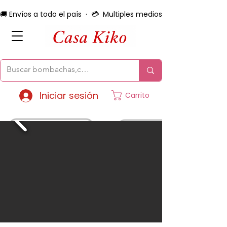
🚚 Envíos a todo el país  ·  💳  Multiples medios de pago  ·  🔄 
Iniciar sesión
Carrito