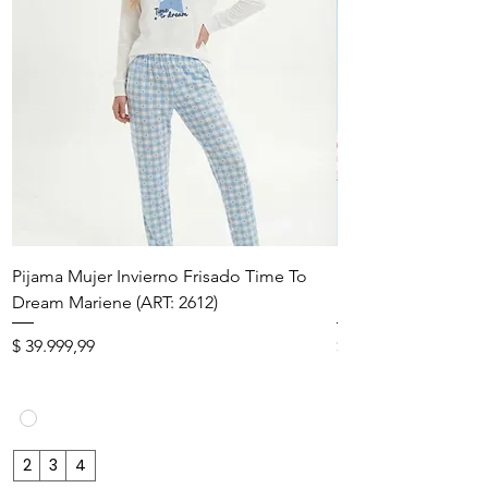
Pijama Mujer Invierno Frisado Time To
Pijama Niña Juven
Dream Mariene (ART: 2612)
Star Mariene (ART: 
Precio
Precio
$ 39.999,99
$ 27.999,99
2
3
4
10