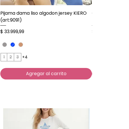
Pijama dama liso algodon jersey KIERO
Conjunto taza so
(art:9091)
bastones CRIS L
Precio
Precio
$ 33.999,99
$ 20.999,99
1
2
3
+4
Agregar al carrito